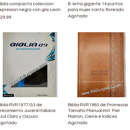
iblia compacta coleccion
Vista rápida
B. letra gigante 14 puntos
Vista rápida
xpresion negro con gris Leon
para mujer canto floreado
Agotado
recio
29.99
iblia RVR1977 G3 de
Vista rápida
Biblia RVR1960 de Promesas
Vista rápida
recimiento Juvenil Italiana
Tamaño Manual Imit. Piel
zul Claro y Oscuro
Marron, Cierre e Indices
gotado
Agotado