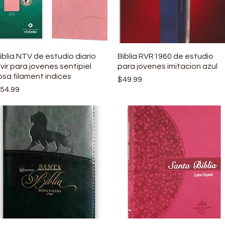
iblia NTV de estudio diario
Vista rápida
Biblia RVR1960 de estudio
Vista rápida
ivir para jovenes sentipiel
para jovenes imitacion azul
osa filament indices
Precio
$49.99
recio
54.99