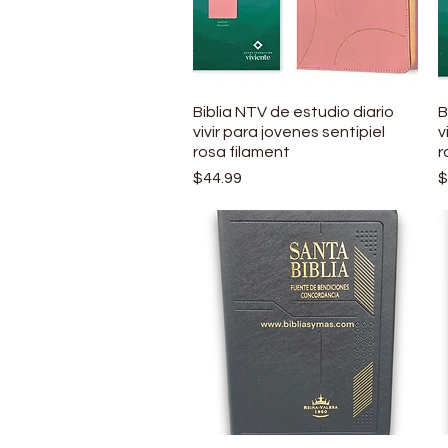
Biblia NTV de estudio diario
Vista rápida
B
vivir para jovenes sentipiel
v
rosa filament
r
Precio
P
$44.99
$