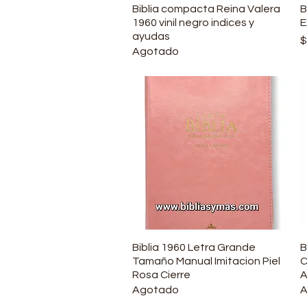
Biblia compacta Reina Valera
Vista rápida
B
1960 vinil negro indices y
E
ayudas
P
$
Agotado
Biblia 1960 Letra Grande
Vista rápida
B
Tamaño Manual Imitacion Piel
C
Rosa Cierre
A
Agotado
A