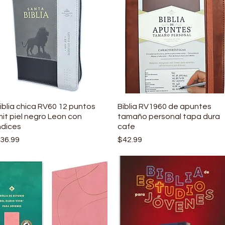
iblia chica RV60 12 puntos
Vista rápida
Biblia RV1960 de apuntes
Vista rápida
mit piel negro Leon con
tamaño personal tapa dura
ndices
cafe
recio
Precio
36.99
$42.99