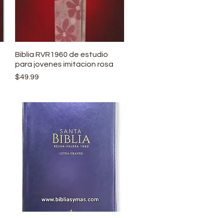
Biblia RVR1960 de estudio
Vista rápida
para jovenes imitacion rosa
Precio
$49.99