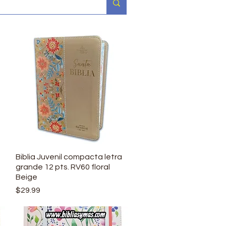
Biblia Juvenil compacta letra
Vista rápida
grande 12 pts. RV60 floral
Beige
Precio
$29.99