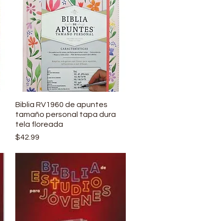
Biblia RV1960 de apuntes
Vista rápida
tamaño personal tapa dura
tela floreada
Precio
$42.99