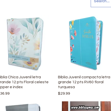
iblia Chica Juvenil letra
Vista rápida
Biblia Juvenil compacta letra
Vista rápida
rande 12 pts Floral celeste
grande 12 pts RV60 floral
ipper e index
turquesa
recio
Precio
36.99
$29.99