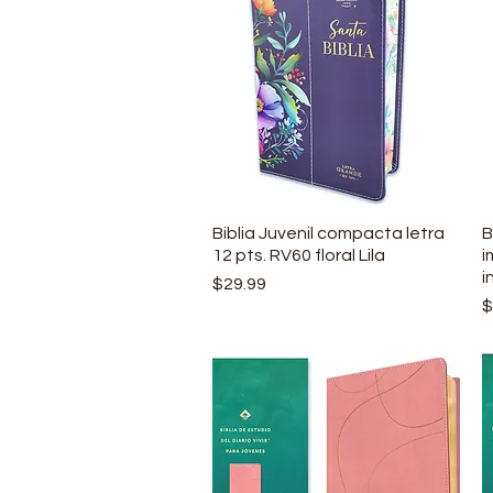
Biblia Juvenil compacta letra
Vista rápida
B
12 pts. RV60 floral Lila
i
i
Precio
$29.99
P
$