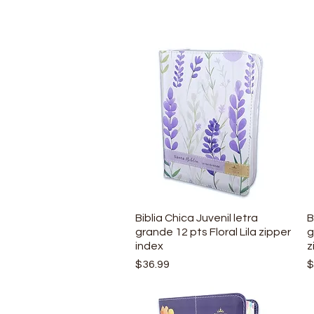
Biblia Chica Juvenil letra
Vista rápida
B
grande 12 pts Floral Lila zipper
g
index
z
Precio
P
$36.99
$