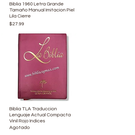
Biblia 1960 Letra Grande
Vista rápida
Tamaño Manual Imitacion Piel
Lila Cierre
Precio
$27.99
Biblia TLA Traduccion
Vista rápida
Lenguaje Actual Compacta
Vinil Rojo Indices
Agotado