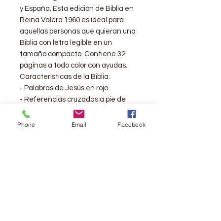
y España. Esta edición de Biblia en
Reina Valera 1960 es ideal para
aquellas personas que quieran una
Biblia con letra legible en un
tamaño compacto. Contiene 32
páginas a todo color con ayudas.
Características de la Biblia:
- Palabras de Jesús en rojo
- Referencias cruzadas a pie de
página.
- Abreviaturas e Introducciones por
Phone
Email
Facebook
C.H Spurgeon y J.C. Ryle
- Concordancia de 100 páginas
- Genealogía de Jesús/Fiestas
Judías
- Parábolas y Milagros de Jesús
- Plan de salvación
- Pasajes y versículos claves de la
Biblia.