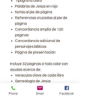
Tipografía clara
Palabras de Jesús en rojo
Notas al pie de página
Referencias cruzadas al pie de
página
Concordancia amplia de 120
páginas
Concordancia adicional de
personajes bíblicos
Página de presentación
Incluye 32 páginas a todo color con
ayudas acerca de:
Versículos clave de cada libro
Genealogía de Jesús
Fiestas bíblicas
Tipología de los salmos
Phone
Email
Facebook
Plano del templo
Cronología de reyes y profetas
Cuadro con las parábolas de