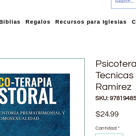
Biblias
Regalos
Recursos para Iglesias
C
Psicotera
Tecnicas 
Ramirez
SKU: 9781948
Prec
$24.99
Cantidad
*