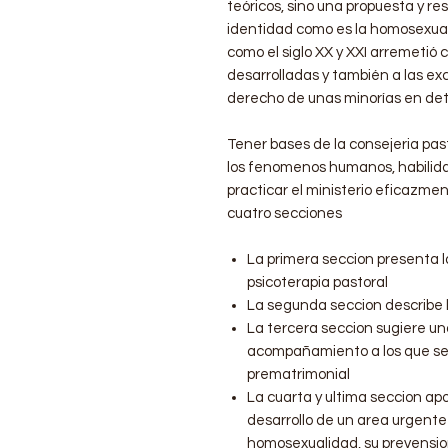
teóricos, sino una propuesta y re
identidad como es la homosexual
como el siglo XX y XXI arremetió 
desarrolladas y también a las ex
derecho de unas minorías en det
Tener bases de la consejeria pas
los fenomenos humanos, habilida
practicar el ministerio eficazmen
cuatro secciones
La primera seccion presenta l
psicoterapia pastoral
La segunda seccion describe l
La tercera seccion sugiere un
acompañamiento a los que se 
prematrimonial
La cuarta y ultima seccion ap
desarrollo de un area urgente 
homosexualidad, su prevensio