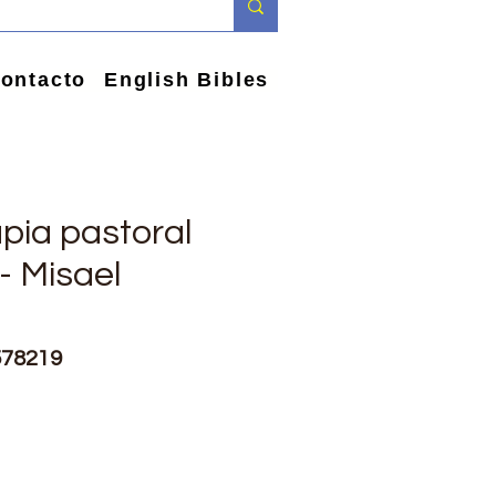
ontacto
English Bibles
pia pastoral
- Misael
578219
io