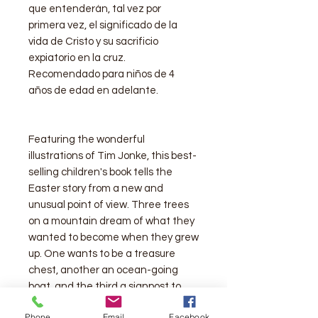
que entenderán, tal vez por
primera vez, el significado de la
vida de Cristo y su sacrificio
expiatorio en la cruz.
Recomendado para niños de 4
años de edad en adelante.
Featuring the wonderful
illustrations of Tim Jonke, this best-
selling children's book tells the
Easter story from a new and
unusual point of view. Three trees
on a mountain dream of what they
wanted to become when they grew
up. One wants to be a treasure
chest, another an ocean-going
boat, and the third a signpost to
God. Their wishes come true in a
Phone
Email
Facebook