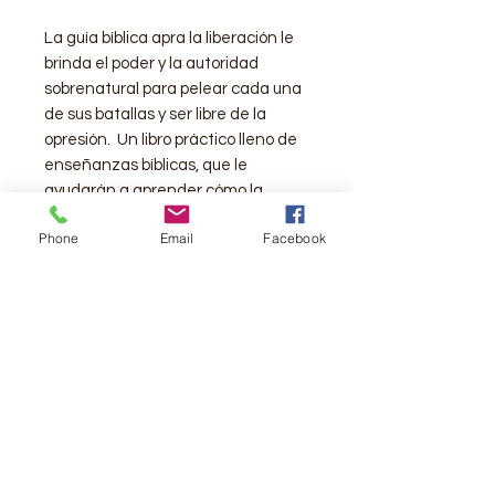
La guía bíblica apra la liberación le
brinda el poder y la autoridad
sobrenatural para pelear cada una
de sus batallas y ser libre de la
opresión. Un libro práctico lleno de
enseñanzas bíblicas, que le
ayudarán a aprender cómo la
liberación fue parte del ministerio
Phone
Email
Facebook
de Jesús en el Nuevo Testamento,
y cómo usted tiene acceso a ese
mismo poder, lo cual le facultará
para vivir libre de las cadenas del
pecado.
No importa qué situación esté
atravesando, Dios le dará su gracia
para que así pueda regocijarse en
la libertad y vivir en la plenitud que