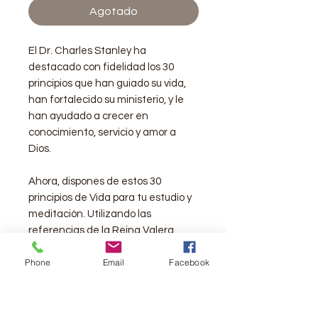
Agotado
El Dr. Charles Stanley ha
destacado con fidelidad los 30
principios que han guiado su vida,
han fortalecido su ministerio, y le
han ayudado a crecer en
conocimiento, servicio y amor a
Dios.
Ahora, dispones de estos 30
principios de Vida para tu estudio y
meditación. Utilizando las
referencias de la Reina Valera
1960, esta Guía de Estudio
Phone
Email
Facebook
Principios de Vida ha sido diseñada
para ayudarte a aplicar estas
verdades eternas a tu vida y
disfrutar de la vida en todo su