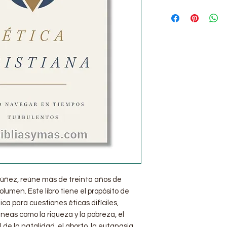
 Núñez, reúne más de treinta años de
lumen. Este libro tiene el propósito de
ca para cuestiones éticas difíciles,
eas como la riqueza y la pobreza, el
l de la natalidad, el aborto, la eutanasia,