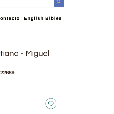
ontacto
English Bibles
stiana - Miguel
722689
io