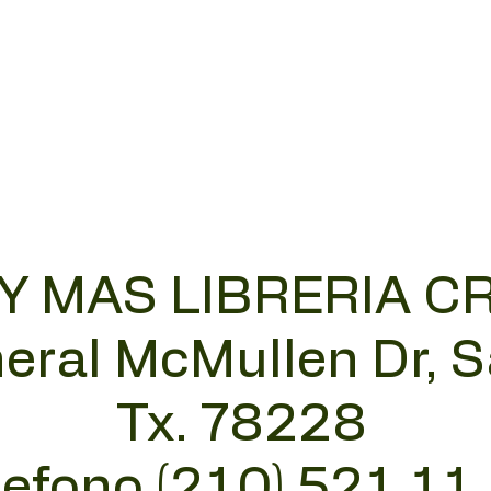
 Y MAS LIBRERIA C
eral McMullen Dr, 
Tx. 78228
lefono (210) 521 11