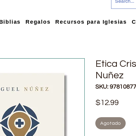
Biblias
Regalos
Recursos para Iglesias
C
Etica Cri
Nuñez
SKU: 9781087
Prec
$12.99
Agotado