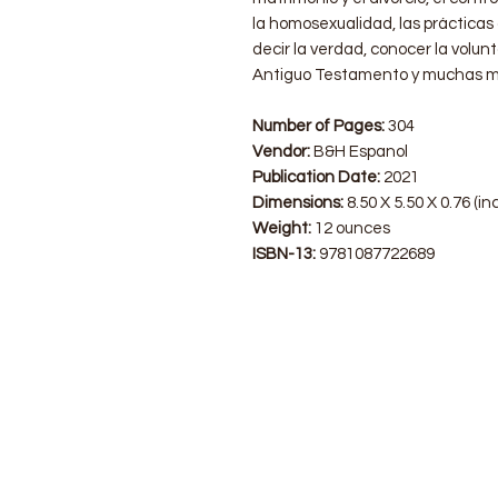
la homosexualidad, las prácticas
decir la verdad, conocer la volun
Antiguo Testamento y muchas m
Number of Pages:
304
Vendor:
B&H Espanol
Publication Date:
2021
Dimensions:
8.50 X 5.50 X 0.76 (in
Weight:
12 ounces
ISBN-13:
9781087722689