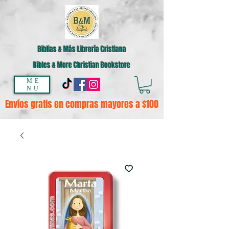
Biblias & Más Librería Cristiana
Bibles & More Christian Bookstore
ME
NU
Envíos gratis en compras mayores a $100