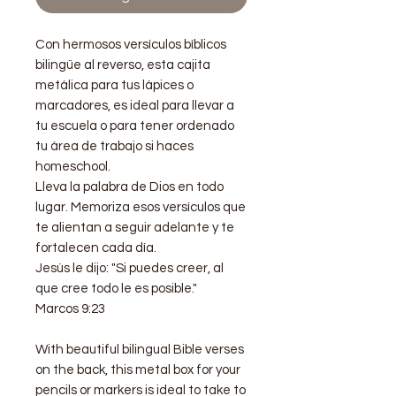
Con hermosos versículos bíblicos
bilingüe al reverso, esta cajita
metálica para tus lápices o
marcadores, es ideal para llevar a
tu escuela o para tener ordenado
tu área de trabajo si haces
homeschool.
Lleva la palabra de Dios en todo
lugar. Memoriza esos versículos que
te alientan a seguir adelante y te
fortalecen cada día.
Jesús le dijo: "Si puedes creer, al
que cree todo le es posible."
Marcos 9:23
With beautiful bilingual Bible verses
on the back, this metal box for your
pencils or markers is ideal to take to