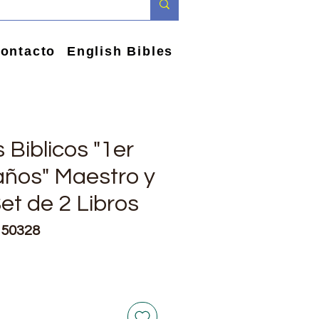
ontacto
English Bibles
 Biblicos "1er
años" Maestro y
et de 2 Libros
150328
io