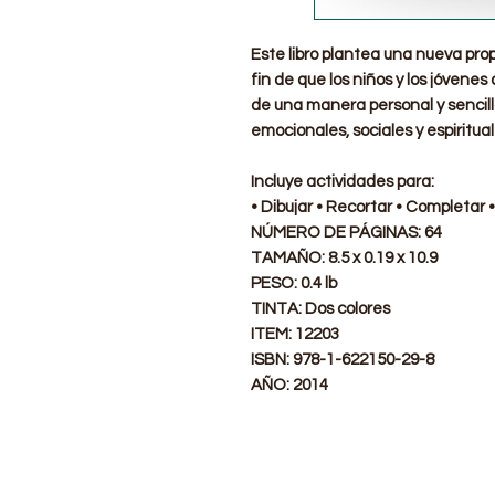
Este libro plantea una nueva pro
fin de que los niños y los jóvene
de una manera personal y sencilla
emocionales, sociales y espiritual
Incluye actividades para:
• Dibujar • Recortar • Completar
NÚMERO DE PÁGINAS:
64
TAMAÑO:
8.5 x 0.19 x 10.9
PESO:
0.4
lb
TINTA:
Dos colores
ITEM:
12203
ISBN:
978-1-622150-29-8
AÑO:
2014