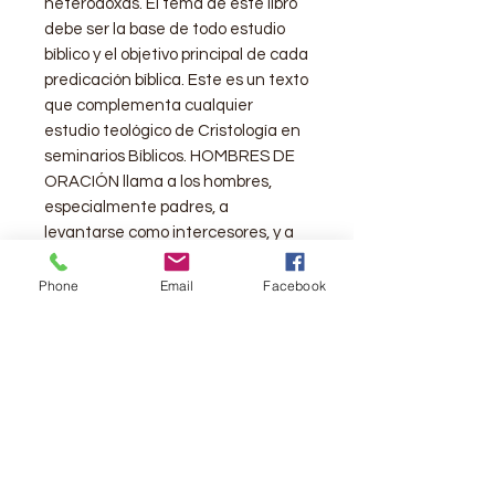
heterodoxas. El tema de este libro
debe ser la base de todo estudio
bíblico y el objetivo principal de cada
predicación bíblica. Este es un texto
que complementa cualquier
estudio teológico de Cristología en
seminarios Bíblicos. HOMBRES DE
ORACIÓN llama a los hombres,
especialmente padres, a
levantarse como intercesores, y a
asumir de hecho la responsabilidad
que le fue dada para el hogar y la
Phone
Email
Facebook
sociedad.
Autor: ESEQUIAS SOARES es
pastor de la iglesia Asamblea de
Dios en Jundiaí-SP, Brasil y profesor
de Hebreo, Griego y Apologética
Cristiana. Es graduado en Letras
Orientales - Hebreo de la