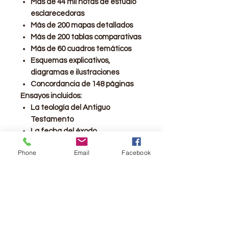
Más de 44 mil notas de estudio
esclarecedoras
Más de 200 mapas detallados
Más de 200 tablas comparativas
Más de 60 cuadros temáticos
Esquemas explicativos,
diagramas e ilustraciones
Concordancia de 148 páginas
Ensayos incluidos:
La teología del Antiguo
Testamento
La fecha del éxodo
El período entre el Antiguo y el
Phone
Email
Facebook
Nuevo Testamento
El Imperio romano y el mundo
grecorromano en la época del
Nuevo Testamento
Grupos judíos en la época del
Nuevo Testamento
La teología del Nuevo