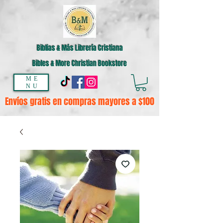
Biblias & Más Librería Cristiana
Bibles & More Christian Bookstore
ME
NU
Envíos gratis en compras mayores a $100