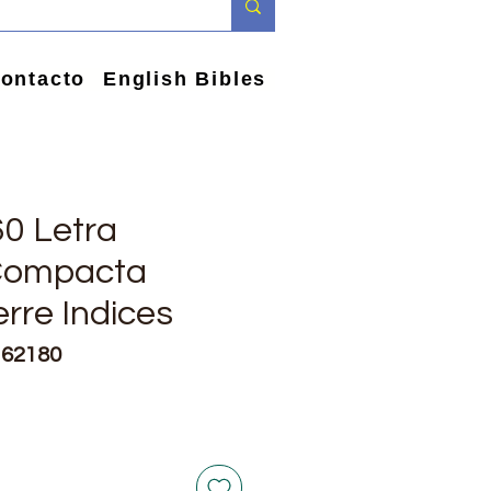
ontacto
English Bibles
60 Letra
Compacta
rre Indices
162180
io