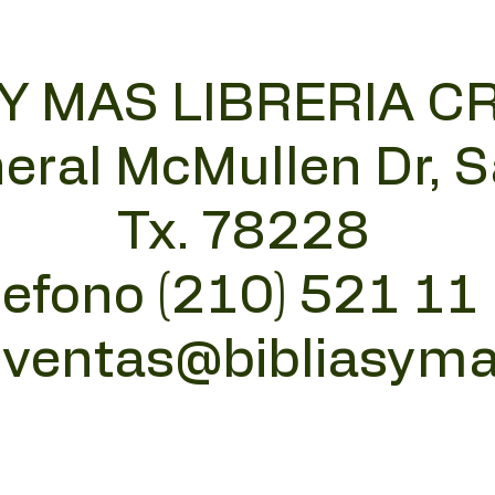
 Y MAS LIBRERIA C
eral McMullen Dr, 
Tx. 78228
lefono (210) 521 11
:
ventas@bibliasym