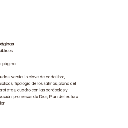
páginas
íblicos
e página
udas: versículo clave de cada libro,
blicas, tipología de los salmos, plano del
profetas, cuadro con las parábolas y
vación, promesas de Dios, Plan de lectura
lor