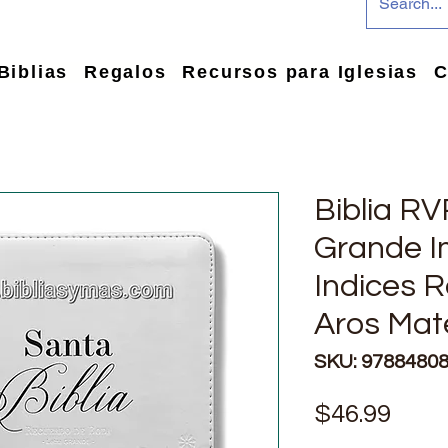
Biblias
Regalos
Recursos para Iglesias
C
Biblia R
Grande Im
Indices 
Aros Mat
SKU: 9788480
Prec
$46.99