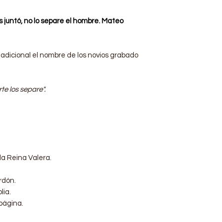
s juntó, no lo separe el hombre. Mateo
adicional el nombre de los novios grabado
te los separe".
la Reina Valera.
rdón.
lia.
página.