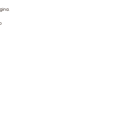
gina.
o