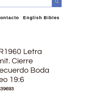
ontacto
English Bibles
VR1960 Letra
it. Cierre
Recuerdo Boda
eo 19:6
839693
io