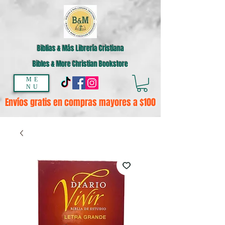
Biblias & Más Librería Cristiana
Bibles & More Christian Bookstore
ME
NU
Envíos gratis en compras mayores a $100