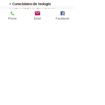
• Curso básico de teología
pentecostal con doce temas
teológicos
Phone
Email
Facebook
• Las diez preguntas que más
hacen los predicadores
• Perlas para el predicador
• NO PALABRAS DE JESUS EN
ROJO
• NO MAPAS
• Diccionario bíblico conciso
Cronología bíblica
• Lecturas para días especiales