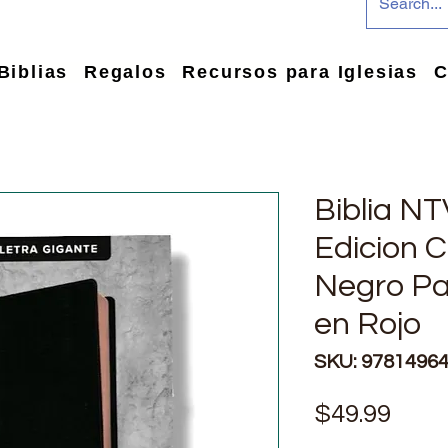
Biblias
Regalos
Recursos para Iglesias
C
Biblia NT
Edicion C
Negro Pa
en Rojo
SKU: 9781496
Prec
$49.99