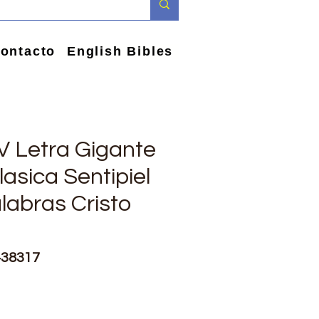
ontacto
English Bibles
V Letra Gigante
lasica Sentipiel
labras Cristo
438317
io