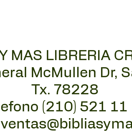
 Y MAS LIBRERIA C
eral McMullen Dr, 
Tx. 78228
lefono (210) 521 11
:
ventas@bibliasym