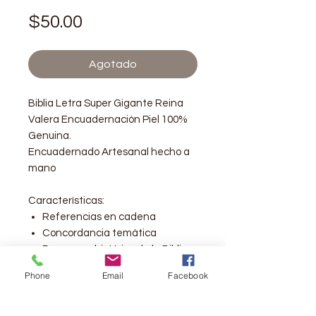
Precio
$50.00
Agotado
Biblia Letra Super Gigante Reina
Valera Encuadernación Piel 100%
Genuina.
Encuadernado Artesanal hecho a
mano
Características:
Referencias en cadena
Concordancia temática
Panorama histórico de la Biblia
Plan de lectura anual
Phone
Email
Facebook
Buenas nuevas de salvación
Palabras de Cristo en rojo
Introducción y bosquejo de cada