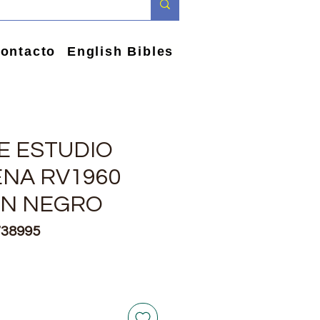
ontacto
English Bibles
DE ESTUDIO
ENA RV1960
ON NEGRO
738995
io