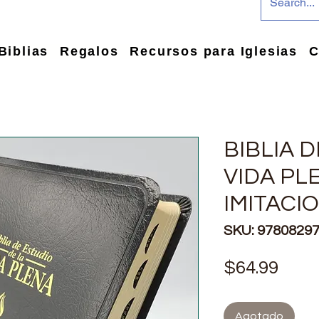
Biblias
Regalos
Recursos para Iglesias
C
BIBLIA 
VIDA PL
IMITACI
SKU: 9780829
Prec
$64.99
Agotado