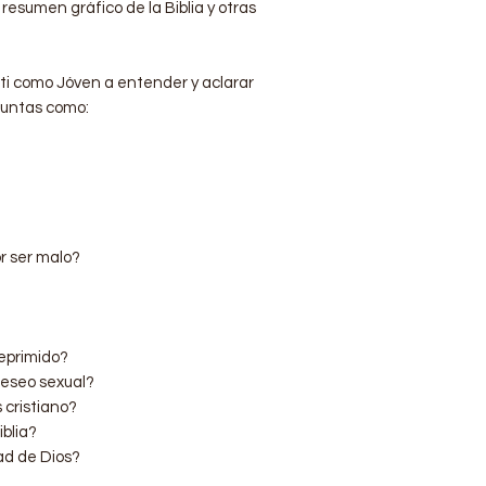
resumen gráfico de la Biblia y otras
 ti como Jóven a entender y aclarar
guntas como:
r ser malo?
deprimido?
deseo sexual?
s cristiano?
iblia?
ad de Dios?