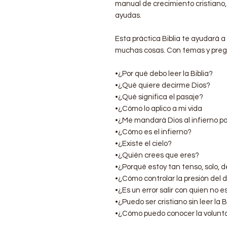
manual de crecimiento cristiano, 
ayudas.
Esta práctica Biblia te ayudará a
muchas cosas. Con temas y pre
•¿Por qué debo leer la Biblia?
•¿Qué quiere decirme Dios?
•¿Qué significa el pasaje?
•¿Cómo lo aplico a mi vida
•¿Me mandará Dios al infierno po
•¿Cómo es el infierno?
•¿Existe el cielo?
•¿Quién crees que eres?
•¿Porqué estoy tan tenso, solo, 
•¿Cómo controlar la presión del 
•¿Es un error salir con quien no e
•¿Puedo ser cristiano sin leer la B
•¿Cómo puedo conocer la volunt