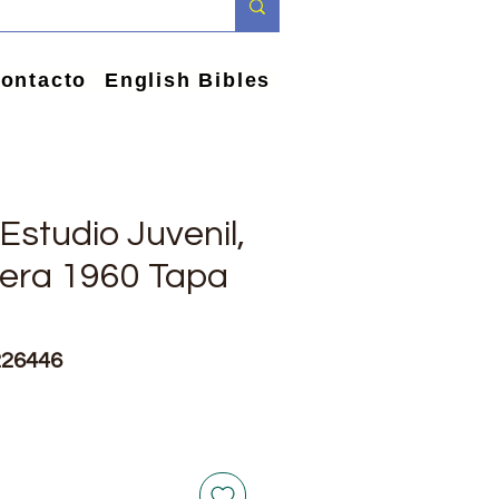
ontacto
English Bibles
 Estudio Juvenil,
lera 1960 Tapa
226446
io