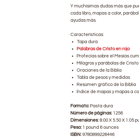
Y muchísimas dudas más que pue
cada libro, mapas a color, parábo
ayudas más.
Características:
Tapa dura
Palabras de Cristo en rojo
Profecías sobre el Mesías cum
Milagros y parábolas de Cristo
Oraciones de la Biblia
Tabla de pesos y medidas
Resúmen gráfico de la Biblia
Índice de mapas y mapas a co
Formato:
Pasta dura
Número de páginas:
1256
Dimensiones:
8.00 X 5.50 X 1.05 
Peso:
1 pound 6 ounces
ISBN:
9780899226446