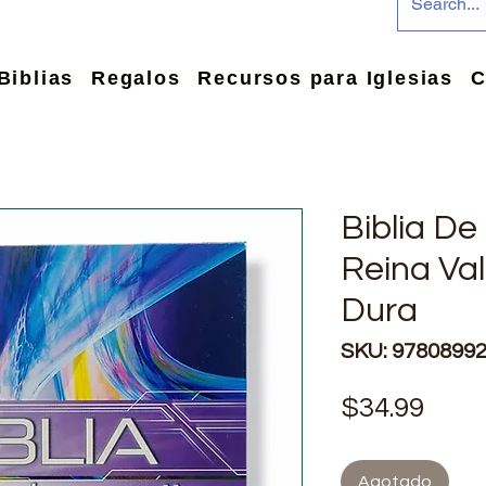
Biblias
Regalos
Recursos para Iglesias
C
Biblia De
Reina Va
Dura
SKU: 9780899
Prec
$34.99
Agotado