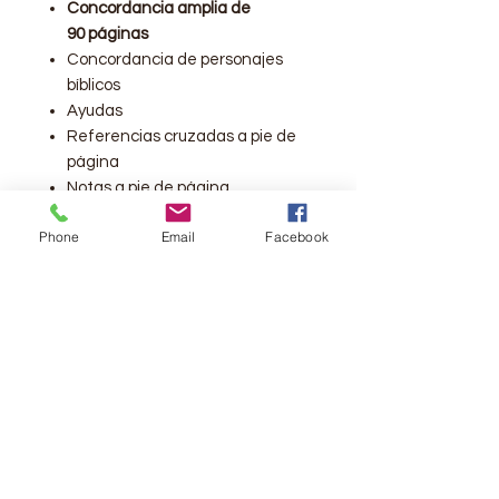
Concordancia amplia de
90 páginas
Concordancia de personajes
bíblicos
Ayudas
Referencias cruzadas a pie de
página
Notas a pie de página
32 páginas a todo color con
Phone
Email
Facebook
ayudas: versículo clave de cada
libro, genealogía de Jesús,
fiestas bíblicas, tipología de los
salmos, plano del templo,
cronología de reyes y profetas,
cuadro con las parábolas y
milagros de Jesús, plan de
salvación, promesas de Dios,
Plan de lectura de 1 año y 12
mapas a todo color