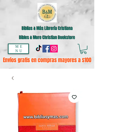
Biblias & Más Librería Cristiana
Bibles & More Christian Bookstore
ME
NU
Envíos gratis en compras mayores a $100