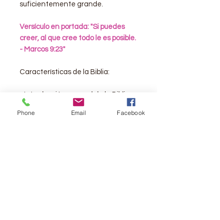
suficientemente grande.
Versículo en portada: "Si puedes
creer, al que cree todo le es posible.
- Marcos 9:23"
Características de la Biblia:
- Introducción general de la Biblia
- La traducción de la Reina Valera
Phone
Email
Facebook
-
Palabras de Jesús en rojo
- Referencias cruzadas a pie de
página
- Mapas a todo color
- Pasajes famosos de la Biblia
- Plan para leer la Biblia en un año
- Cómo leer la Biblia
- Qué dice la Biblia acerca del
perdón
- Cómo encontrar ayuda en la Biblia