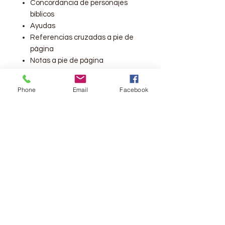
Concordancia de personajes
bíblicos
Ayudas
Referencias cruzadas a pie de
página
Notas a pie de página
32 páginas a todo color con
ayudas: versículo clave de cada
Phone
Email
Facebook
libro, genealogía de Jesús,
fiestas bíblicas, tipología de los
salmos, plano del templo,
cronología de reyes y profetas,
cuadro con las parábolas y
milagros de Jesús, plan de
salvación, promesas de Dios,
Plan de lectura de 1 año y 12
mapas a todo color
Editorial: Mundo Biblia
Peso: 1 Libra 7.5 oz.