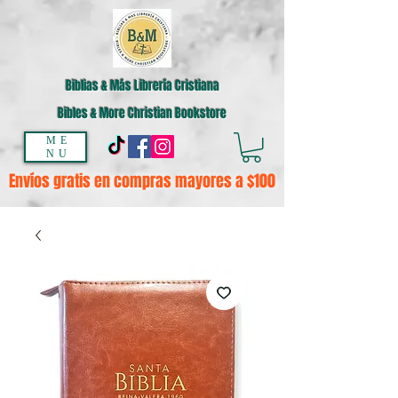
Biblias & Más Librería Cristiana
Bibles & More Christian Bookstore
ME
NU
Envíos gratis en compras mayores a $100