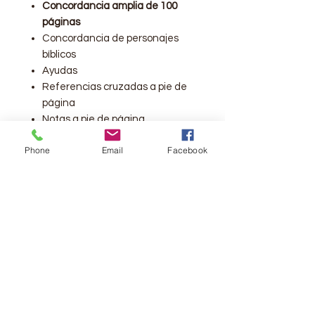
Concordancia amplia de 100
páginas
Concordancia de personajes
bíblicos
Ayudas
Referencias cruzadas a pie de
página
Notas a pie de página
32 páginas a todo color con
Phone
Email
Facebook
ayudas: versículo clave de cada
libro, genealogía de Jesús,
fiestas bíblicas, tipología de los
salmos, plano del templo,
cronología de reyes y profetas,
cuadro con las parábolas y
milagros de Jesús, plan de
salvación, promesas de Dios,
Plan de lectura de 1 año y 12
mapas a todo color