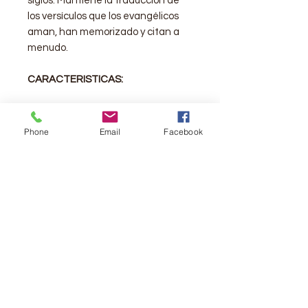
siglos. Mantiene la traducción de
los versículos que los evangélicos
aman, han memorizado y citan a
menudo.
CARACTERISTICAS:
Palabras de Jesús en rojo
Referencias
Phone
Email
Facebook
Cómo está formada la Biblia
Lo que se encuentra en la Biblia
Como leer la Biblia
Pasajes famosos de la Biblia
Canto plateado
Cinta separadora
Cierre
Editorial: Sociedades Bíblicas
Unidas
Tamaño de fuente: pequeña ( 9