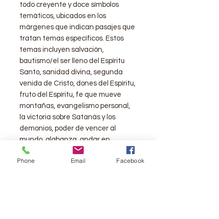
todo creyente y doce símbolos
temáticos, ubicados en los
márgenes que indican pasajes que
tratan temas específicos. Estos
temas incluyen salvación,
bautismo/el ser lleno del Espíritu
Santo, sanidad divina, segunda
venida de Cristo, dones del Espíritu,
fruto del Espíritu, fe que mueve
montañas, evangelismo personal,
la victoria sobre Satanás y los
demonios, poder de vencer al
mundo, alabanza, andar en
obediencia y justicia
Phone
Email
Facebook
Texto de la Reina Valera 1960
Letra de 8 puntos
páginas: 2112
Las notas explican palabras y
frases difíciles de entender