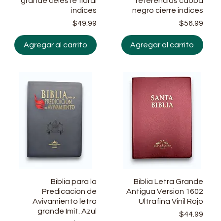
grande celeste floral
referencias caoba
indices
negro cierre indices
ecio
Precio
Prec
$49.99
$56.99
Agregar al carrito
Agregar al carrito
Vista rápida
Biblia para la
Biblia Letra Grande
Vista rápida
Predicacion de
Antigua Version 1602
Avivamiento letra
Ultrafina Vinil Rojo
grande Imit. Azul
Prec
$44.99