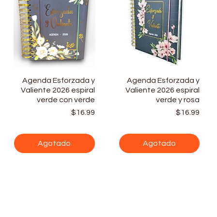
Agenda Esforzada y
Vista rápida
Agenda Esforzada y
Vista rápida
Valiente 2026 espiral
Valiente 2026 espiral
verde con verde
verde y rosa
ecio
Precio
Prec
$16.99
$16.99
Agotado
Agotado