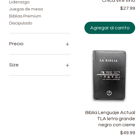
Chica Vinil Vino
Liderazgo
$27.99
Juegos de mesa
Biblias Premium
Discipulado
Agregar al carrito
Precio
2 US$
300 US$
Size
Regular
Biblia Lenguaje Actual
Vista rápida
TLA letra grande
negro con cierre
$49.99