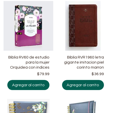
Biblia RV60 de estudio
Vista rápida
Biblia RVR1960 letra
Vista rápida
para la mujer
gigante imitacion piel
Orquidea con indices
corinto marron
ecio
Precio
Prec
$79.99
$36.99
Agregar al carrito
Agregar al carrito