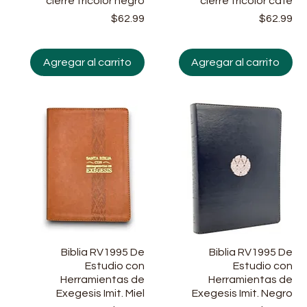
cierre tricolor negro
cierre tricolor cafe
Precio
Precio
Pr
$62.99
$62.99
Agregar al carrito
Agregar al carrito
Vista rápida
Biblia RV1995 De
Vista rápida
Biblia RV1995 De
Estudio con
Estudio con
Herramientas de
Herramientas de
Exegesis Imit. Miel
Exegesis Imit. Negro
Precio