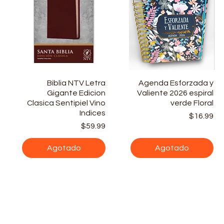
Vista rápida
Biblia NTV Letra
Agenda Esforzada y
Vista rápida
Gigante Edicion
Valiente 2026 espiral
Clasica Sentipiel Vino
verde Floral
Indices
Precio
Pr
$16.99
Precio
$59.99
Agotado
Agotado