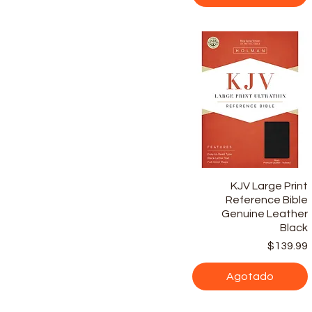
Vista rápida
KJV Large Print
Reference Bible
Genuine Leather
Black
$139.99
Agotado