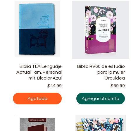
Biblia TLA Lenguaje
Vista rápida
Biblia RV60 de estudio
Vista rápida
Actual Tam. Personal
para la mujer
Imit. Bicolor Azul
Orquidea
Precio
Precio
Pr
$44.99
$69.99
Agotado
Agregar al carrito