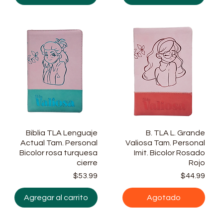
Biblia TLA Lenguaje
Vista rápida
Vista rápida
B. TLA L. Grande
Actual Tam. Personal
Valiosa Tam. Personal
Bicolor rosa turquesa
Imit. Bicolor Rosado
cierre
Rojo
ecio
cio de oferta
Precio
Prec
$53.99
$44.99
Agregar al carrito
Agotado