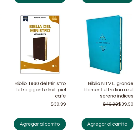
Biblib 1960 del Ministro
Vista rápida
Biblia NTV L. grande
Vista rápida
letra gigante Imit. piel
filament ultrafina azul
cafe
sereno indices
Precio
Pr
Pre
$39.99
$49.99
$39.99
Precio
Agregar al carrito
Agregar al carrito