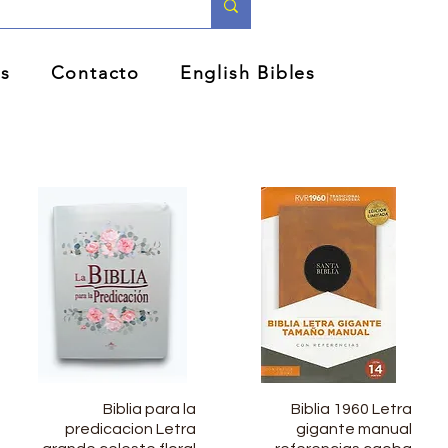
as
Contacto
English Bibles
Vista rápida
Biblia para la
Vista rápida
Biblia 1960 Letra
predicacion Letra
gigante manual