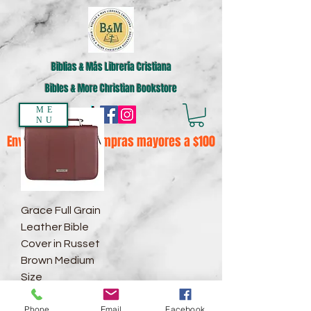
Biblias & Más Librería Cristiana
Bibles & More Christian Bookstore
ME
NU
Envíos gratis en compras mayores a $100
Grace Full Grain
Leather Bible
Cover in Russet
Brown Medium
Size
Precio
$44.99
Phone
Email
Facebook